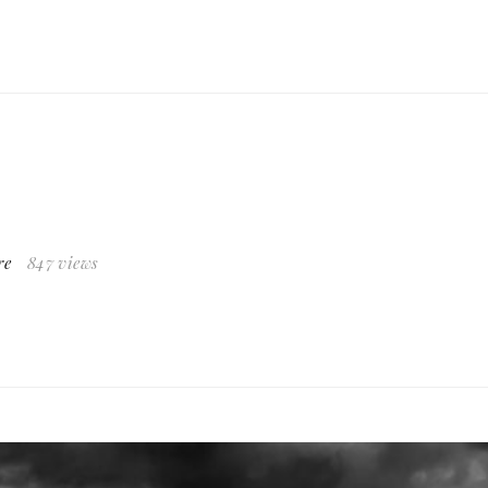
re
847 views