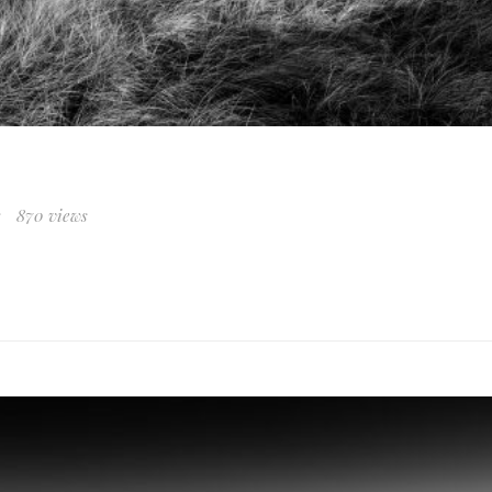
e
870 views