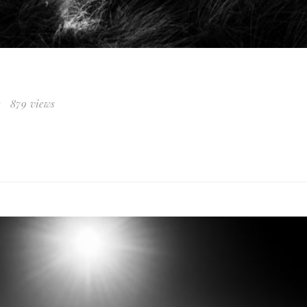
e
879 views