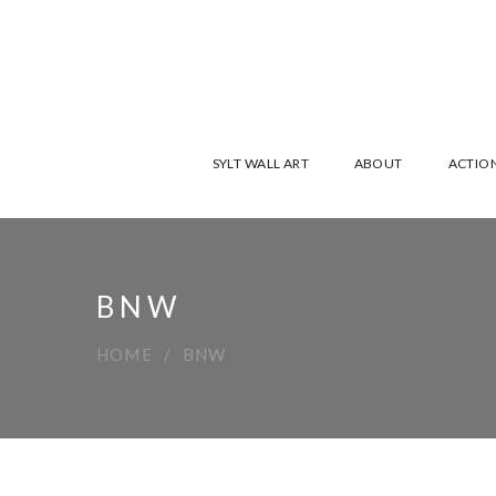
SYLT WALL ART
ABOUT
ACTION
BNW
HOME
BNW