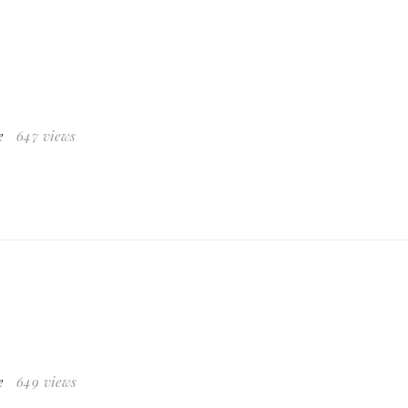
e
647 views
e
649 views