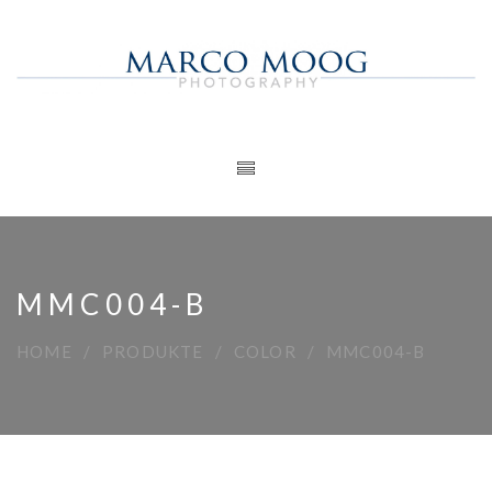
MMC004-B
HOME
PRODUKTE
COLOR
MMC004-B