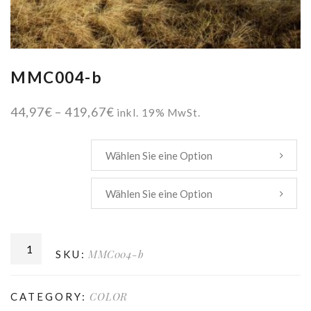
MMC004-b
Preisspanne:
44,97
€
–
419,67
€
inkl. 19% MwSt.
44,97€
bis
Größe
419,67€
Hintergrund
MMC004-b
SKU:
COLOR
CATEGORY: