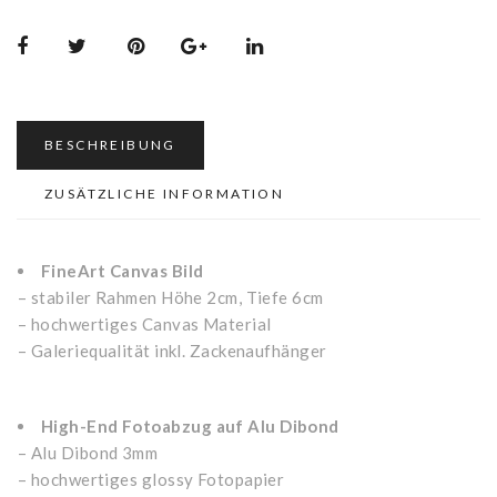
BESCHREIBUNG
ZUSÄTZLICHE INFORMATION
FineArt Canvas Bild
– stabiler Rahmen Höhe 2cm, Tiefe 6cm
– hochwertiges Canvas Material
– Galeriequalität inkl. Zackenaufhänger
High-End Fotoabzug auf Alu Dibond
– Alu Dibond 3mm
– hochwertiges glossy Fotopapier