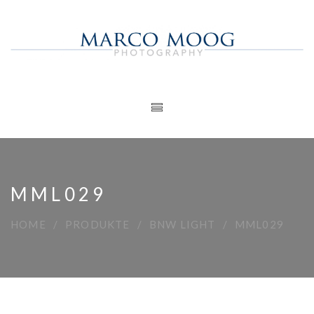
MML029
HOME
PRODUKTE
BNW LIGHT
MML029