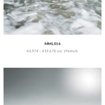
MML016
Preisspanne:
44,97
€
–
419,67
€
inkl. 19% MwSt.
44,97€
bis
419,67€