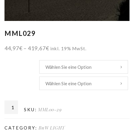
MML029
Preisspanne:
44,97
€
–
419,67
€
inkl. 19% MwSt.
44,97€
bis
Größe
419,67€
Hintergrund
MML00-29
SKU:
BnW LIGHT
CATEGORY: