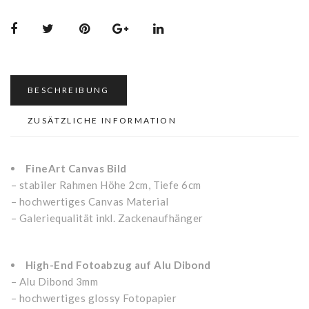
BESCHREIBUNG
ZUSÄTZLICHE INFORMATION
FineArt Canvas Bild
– stabiler Rahmen Höhe 2cm, Tiefe 6cm
– hochwertiges Canvas Material
– Galeriequalität inkl. Zackenaufhänger
High-End Fotoabzug auf Alu Dibond
– Alu Dibond 3mm
– hochwertiges glossy Fotopapier